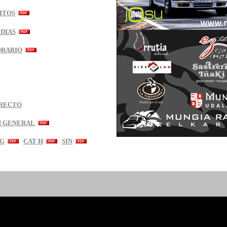
RITOS
DIAS
ORARIO
IRECTO
N GENERAL
 G
CAT H
SIN